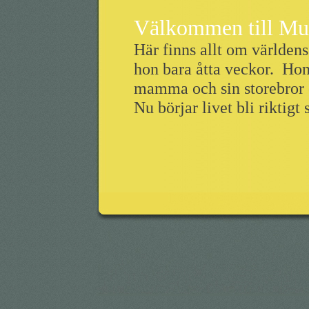
Välkommen till Mu
Här finns allt om världens
hon bara åtta veckor. Hon
mamma och sin storebror oc
Nu börjar livet bli riktigt